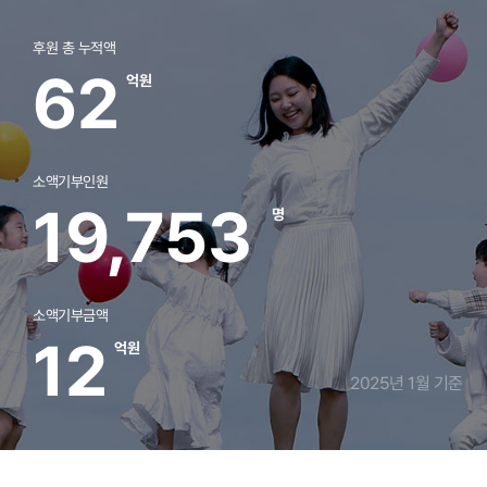
후원 총 누적액
62
억원
소액기부인원
19,753
명
소액기부금액
12
억원
2025년 1월 기준